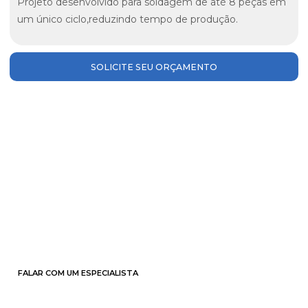
Projeto desenvolvido para soldagem de até 8 peças em
um único ciclo,reduzindo tempo de produção.
SOLICITE SEU ORÇAMENTO
COMO PODEMOS TE AJUDAR
HOJE?
Temos uma equipe de especialistas à disposição para
seu auxílio.
Clique no Botão abaixo e entre em contato conosco!
FALAR COM UM ESPECIALISTA