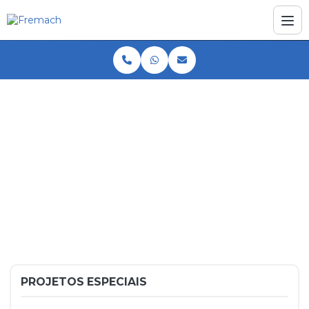
Home
Produtos
Projetos Especiais
Soldagem automática de Trafo
Soldagem automática de
Trafo
PROJETOS ESPECIAIS