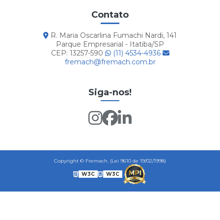
Contato
R. Maria Oscarlina Fumachi Nardi, 141
Parque Empresarial - Itatiba/SP
CEP: 13257-590
(11) 4534-4936
fremach@fremach.com.br
Siga-nos!
Copyright © Fremach. (Lei 9610 de 19/02/1998)
W3C
W3C